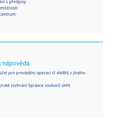
ní s předpisy
místností
centrum
á nápověda
čet pro provádění operací IS AMBIS z jiného
rské rozhraní Správce souborů (API)