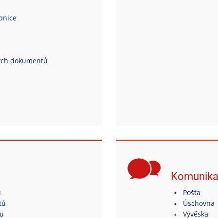
ebnice
ých dokumentů
Komunik
ů
Pošta
tů
Úschovna
tu
Vývěska