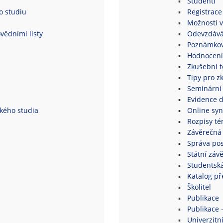
Studenti
o studiu
Registrace
Možnosti v
vědními listy
Odevzdává
Poznámkov
Hodnocení
Zkušební 
Tipy pro z
Seminární
Evidence 
ského studia
Online syn
Rozpisy té
Závěrečná 
Správa po
Státní záv
Studentsk
Katalog p
Školitel
Publikace
Publikace 
Univerzitní