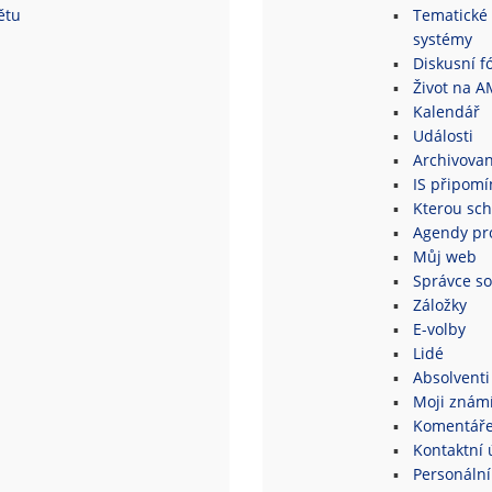
ětu
Tematické 
systémy
Diskusní fó
Život na A
Kalendář
Události
Archivovan
IS připomí
Kterou sch
Agendy pro
Můj web
Správce s
Záložky
E-volby
Lidé
Absolventi
Moji znám
Komentář
Kontaktní 
Personální