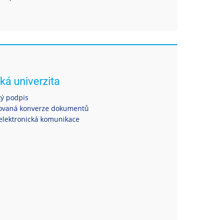
ká univerzita
ký podpis
ovaná konverze dokumentů
elektronická komunikace