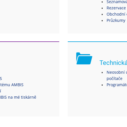
Seznamová
Rezervace 
Obchodní 
Průzkumy
Technick
Neosobní ú
S
počítače
ystému AMBIS
Programáto
í
MBIS na mé tiskárně