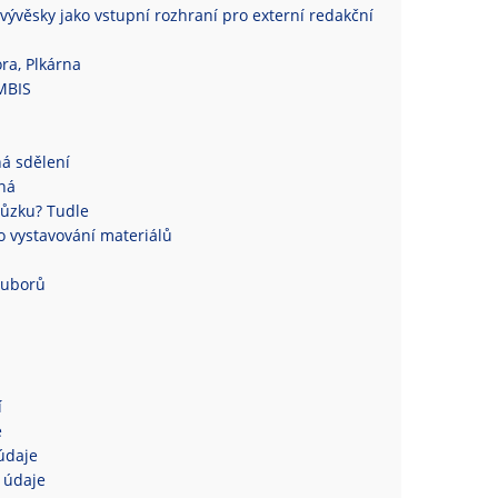
vývěsky jako vstupní rozhraní pro externí redakční
ra, Plkárna
MBIS
á sdělení
ná
ůzku? Tudle
 vystavování materiálů
ouborů
í
e
údaje
 údaje