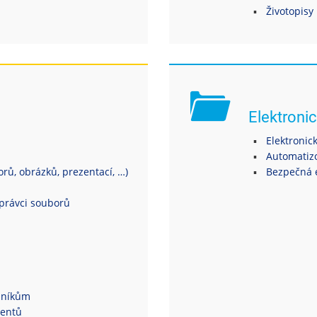
Životopisy
Elektronic
Elektronic
Automatiz
ů, obrázků, prezentací, …)
Bezpečná 
právci souborů
dníkům
dentů