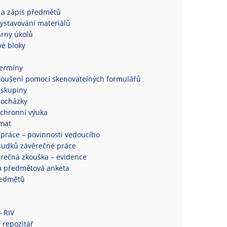
 a zápis předmětů
ystavování materiálů
rny úkolů
é bloky
termíny
koušení pomocí skenovatelných formulářů
 skupiny
docházky
chronní výuka
mat
práce – povinnosti vedoucího
sudků závěrečné práce
ěrečná zkouška – evidence
á předmětová anketa
ředmětů
– RIV
 repozitář