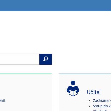
Vyhledat
Učitel
enti
Začínáme s
Vstup do 