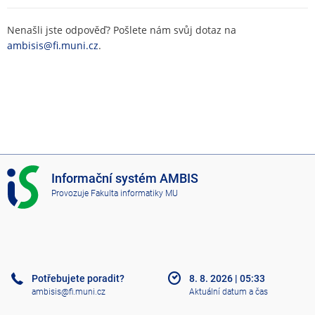
Nenašli jste odpověď? Pošlete nám svůj dotaz na
ambisis@fi.muni.cz
.
I
Informační systém AMBIS
S
Provozuje
Fakulta informatiky MU
A
M
B
I
S
Potřebujete poradit?
8. 8. 2026
|
05:33
ambisis@fi.muni.cz
Aktuální datum a čas