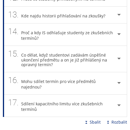
13.
Kde najdu historii přihlašování na zkoušky?
14.
Proč a kdy IS odhlašuje studenty ze zkušebních
termínů?
15.
Co dělat, když studentovi zadávám úspěšné
ukončení předmětu a on je již přihlášený na
opravný termín?
16.
Mohu sdílet termín pro více předmětů
najednou?
17.
Sdílení kapacitního limitu více zkušebních
termínů
Sbalit
Rozbalit