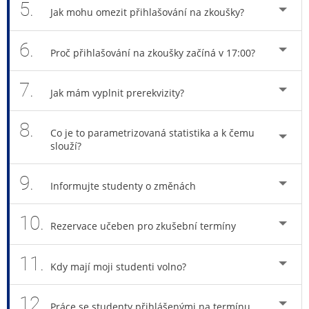
5.
Jak mohu omezit přihlašování na zkoušky?
6.
Proč přihlašování na zkoušky začíná v 17:00?
7.
Jak mám vyplnit prerekvizity?
8.
Co je to parametrizovaná statistika a k čemu
slouží?
9.
Informujte studenty o změnách
10.
Rezervace učeben pro zkušební termíny
11.
Kdy mají moji studenti volno?
12.
Práce se studenty přihlášenými na termínu