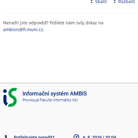
Sbalit
Rozbalit
Nenašli jste odpověď? Pošlete nám svůj dotaz na
ambisis@fi.muni.cz
.
I
Informační systém AMBIS
S
Provozuje
Fakulta informatiky MU
A
M
B
I
S
Potřebujete poradit?
6. 8. 2026
|
20:04