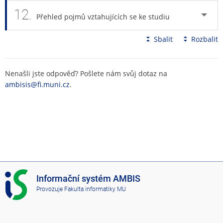
12.
Přehled pojmů vztahujících se ke studiu
Sbalit
Rozbalit
Nenašli jste odpověď? Pošlete nám svůj dotaz na
ambisis@fi.muni.cz
.
I
Informační systém AMBIS
S
Provozuje
Fakulta informatiky MU
A
M
B