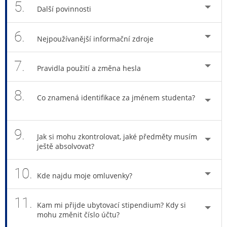
5.
Další povinnosti
6.
Nejpoužívanější informační zdroje
7.
Pravidla použití a změna hesla
8.
Co znamená identifikace za jménem studenta?
9.
Jak si mohu zkontrolovat, jaké předměty musím
ještě absolvovat?
10.
Kde najdu moje omluvenky?
11.
Kam mi přijde ubytovací stipendium? Kdy si
mohu změnit číslo účtu?