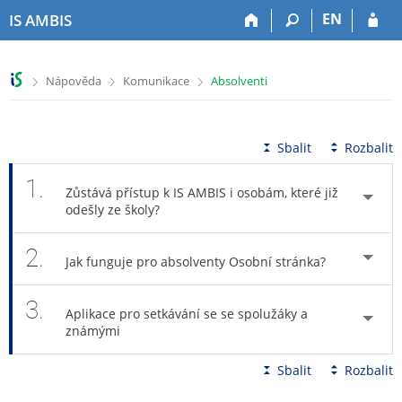
P
P
P
P
EN
IS AMBIS
ř
ř
ř
ř
e
e
e
e
s
s
s
s
>
>
>
Nápověda
Komunikace
Absolventi
k
k
k
k
o
o
o
o
č
č
č
č
i
i
i
i
Sbalit
Rozbalit
t
t
t
t
n
n
n
n
1.
Zůstává přístup k IS AMBIS i osobám, které již
a
a
a
a
odešly ze školy?
h
h
o
p
o
l
b
a
2.
r
a
s
t
Jak funguje pro absolventy Osobní stránka?
n
v
a
i
í
i
h
č
3.
l
č
k
Aplikace pro setkávání se se spolužáky a
i
k
u
známými
š
u
t
Sbalit
Rozbalit
u