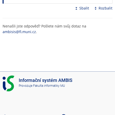
Sbalit
Rozbalit
Nenašli jste odpověď? Pošlete nám svůj dotaz na
ambisis@fi.muni.cz
.
I
Informační systém AMBIS
S
Provozuje
Fakulta informatiky MU
A
M
B
I
S