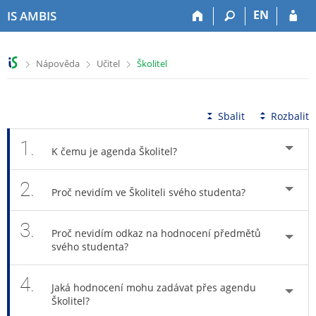
P
P
P
P
EN
IS AMBIS
ř
ř
ř
ř
e
e
e
e
s
s
s
s
>
>
>
Nápověda
Učitel
Školitel
k
k
k
k
o
o
o
o
č
č
č
č
i
i
i
i
Sbalit
Rozbalit
t
t
t
t
n
n
n
n
1.
K čemu je agenda Školitel?
a
a
a
a
h
h
o
p
2.
o
l
b
a
Proč nevidím ve Školiteli svého studenta?
r
a
s
t
n
v
a
i
3.
í
i
h
č
Proč nevidím odkaz na hodnocení předmětů
l
č
k
svého studenta?
i
k
u
š
u
4.
Jaká hodnocení mohu zadávat přes agendu
t
Školitel?
u