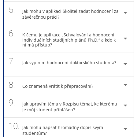
5.
Jak mohu v aplikaci Školitel zadat hodnocení za
závěrečnou práci?
6.
K čemu je aplikace „Schvalování a hodnocení
individuálních studijních plánů Ph.D.“ a kdo k
ní má přístup?
7.
Jak vyplním hodnocení doktorského studenta?
8.
Co znamená vrátit k přepracování?
9.
Jak upravím téma v Rozpisu témat, ke kterému
je můj student přihlášen?
10.
Jak mohu napsat hromadný dopis svým
studentům?