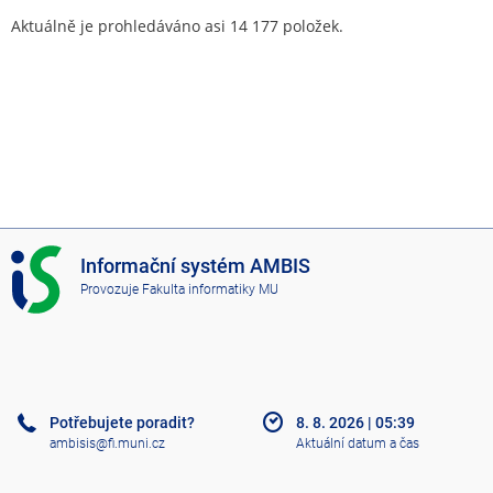
Aktuálně je prohledáváno asi 14 177 položek.
I
Informační systém AMBIS
S
Provozuje
Fakulta informatiky MU
A
M
B
I
S
Potřebujete poradit?
8. 8. 2026
|
05:39
ambisis@fi.muni.cz
Aktuální datum a čas