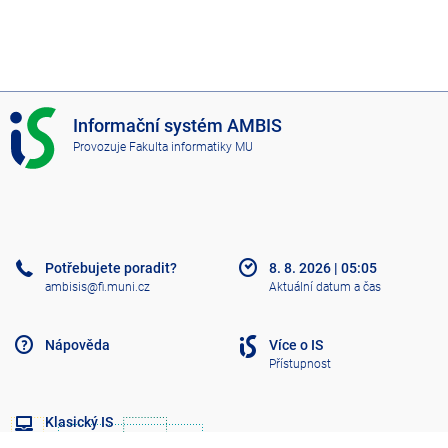
I
Informační systém AMBIS
S
Provozuje
Fakulta informatiky MU
A
M
B
I
S
Potřebujete poradit?
8. 8. 2026
|
05:05
ambisis@fi.muni.cz
Aktuální datum a čas
Nápověda
Více o IS
Přístupnost
Klasický IS