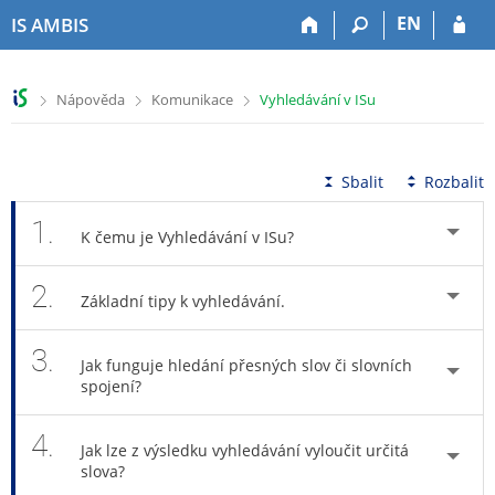
P
P
P
P
EN
IS AMBIS
ř
ř
ř
ř
e
e
e
e
s
s
s
s
>
>
>
Nápověda
Komunikace
Vyhledávání v ISu
k
k
k
k
o
o
o
o
č
č
č
č
i
i
i
i
Sbalit
Rozbalit
t
t
t
t
n
n
n
n
1.
K čemu je Vyhledávání v ISu?
a
a
a
a
h
h
o
p
2.
o
l
b
a
Základní tipy k vyhledávání.
r
a
s
t
n
v
a
i
3.
í
i
h
č
Jak funguje hledání přesných slov či slovních
l
č
k
spojení?
i
k
u
š
u
4.
Jak lze z výsledku vyhledávání vyloučit určitá
t
slova?
u