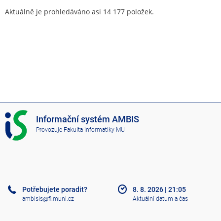
Aktuálně je prohledáváno asi 14 177 položek.
I
Informační systém AMBIS
S
Provozuje
Fakulta informatiky MU
A
M
B
I
S
Potřebujete poradit?
8. 8. 2026
|
21:05
ambisis@fi.muni.cz
Aktuální datum a čas