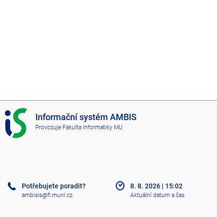
I
Informační systém AMBIS
S
Provozuje
Fakulta informatiky MU
A
M
B
I
S
Potřebujete poradit?
8. 8. 2026
|
15:02
ambisis@fi.muni.cz
Aktuální datum a čas