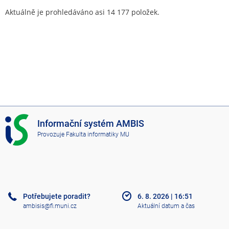
Aktuálně je prohledáváno asi 14 177 položek.
I
Informační systém AMBIS
S
Provozuje
Fakulta informatiky MU
A
M
B
I
S
Potřebujete poradit?
6. 8. 2026
|
16:51
ambisis@fi.muni.cz
Aktuální datum a čas