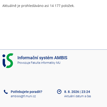
Aktuálně je prohledáváno asi 14 177 položek.
I
Informační systém AMBIS
S
Provozuje
Fakulta informatiky MU
A
M
B
I
S
Potřebujete poradit?
8. 8. 2026
|
23:24
ambisis@fi.muni.cz
Aktuální datum a čas