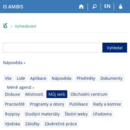
P
P
P
P
EN
IS AMBIS
ř
ř
ř
ř
e
e
e
e
s
s
s
s
>
Vyhledávání
k
k
k
k
o
o
o
o
č
č
č
č
i
i
i
i
t
t
t
t
n
n
n
n
Nápověda
a
a
a
a
h
h
o
p
o
l
b
a
Vše
Lidé
Aplikace
Nápověda
Předměty
Dokumenty
r
a
s
t
Méně agend
n
v
a
i
Diskuse
Místnosti
Můj web
Obchodní centrum
í
i
h
č
l
č
k
Pracoviště
Programy a obory
Publikace
Rady a komise
i
k
u
š
u
Rozpisy
Studijní materiály
Školní weby
Úřadovna
t
Vývěska
Záložky
Závěrečné práce
u