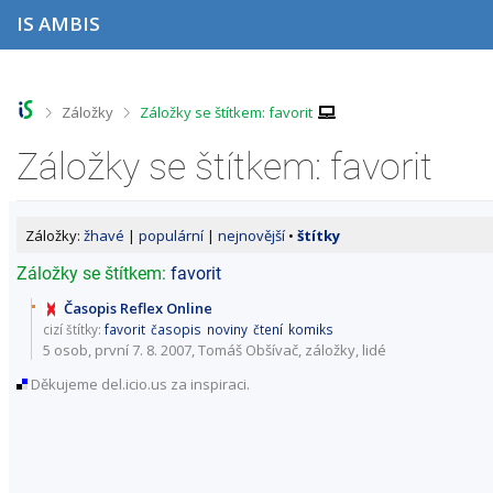
P
P
P
P
IS AMBIS
ř
ř
ř
ř
e
e
e
e
s
s
s
s
k
k
k
k
o
o
o
o
>
>
Záložky
Záložky se štítkem: favorit
č
č
č
č
i
i
i
i
Záložky se štítkem: favorit
t
t
t
t
n
n
n
n
a
a
a
a
h
h
o
p
Záložky:
žhavé
|
populární
|
nejnovější
•
štítky
o
l
b
a
r
a
s
t
Záložky se štítkem:
favorit
n
v
a
i
í
i
h
č
Časopis Reflex Online
l
č
k
cizí štítky:
favorit
časopis
noviny
čtení
komiks
i
k
u
5 osob
, první 7. 8. 2007, Tomáš Obšívač,
záložky
,
lidé
š
u
Děkujeme del.icio.us za inspiraci.
t
u