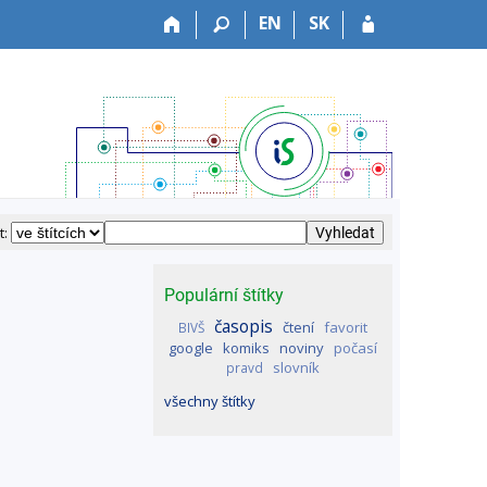
EN
SK
t:
Populární štítky
časopis
čtení
favorit
BIVŠ
google
komiks
noviny
počasí
slovník
pravd
všechny štítky