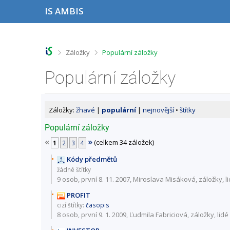
P
P
P
P
IS AMBIS
ř
ř
ř
ř
e
e
e
e
s
s
s
s
k
k
k
k
o
o
o
o
>
>
Záložky
Populární záložky
č
č
č
č
i
i
i
i
Populární záložky
t
t
t
t
n
n
n
n
a
a
a
a
h
h
o
p
Záložky:
žhavé
|
populární
|
nejnovější
•
štítky
o
l
b
a
r
a
s
t
Populární záložky
n
v
a
i
«
»
(celkem 34 záložek)
í
i
h
č
1
2
3
4
l
č
k
Kódy předmětů
i
k
u
žádné štítky
š
u
9 osob
, první 8. 11. 2007, Miroslava Misáková,
záložky
,
l
t
u
PROFIT
cizí štítky:
časopis
8 osob
, první 9. 1. 2009, Ľudmila Fabriciová,
záložky
,
lidé