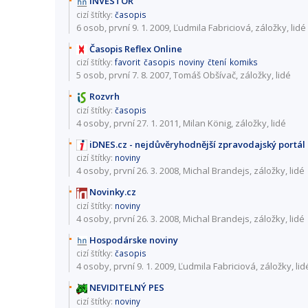
INVESTOR
cizí štítky:
časopis
6 osob
, první 9. 1. 2009, Ľudmila Fabriciová,
záložky
,
lidé
Časopis Reflex Online
cizí štítky:
favorit
časopis
noviny
čtení
komiks
5 osob
, první 7. 8. 2007, Tomáš Obšívač,
záložky
,
lidé
Rozvrh
cizí štítky:
časopis
4 osoby
, první 27. 1. 2011, Milan König,
záložky
,
lidé
iDNES.cz - nejdůvěryhodnější zpravodajský portál
cizí štítky:
noviny
4 osoby
, první 26. 3. 2008, Michal Brandejs,
záložky
,
lidé
Novinky.cz
cizí štítky:
noviny
4 osoby
, první 26. 3. 2008, Michal Brandejs,
záložky
,
lidé
Hospodárske noviny
cizí štítky:
časopis
4 osoby
, první 9. 1. 2009, Ľudmila Fabriciová,
záložky
,
lid
NEVIDITELNÝ PES
cizí štítky:
noviny