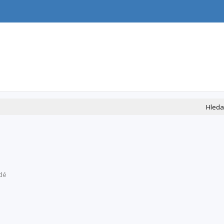
Hleda
idé