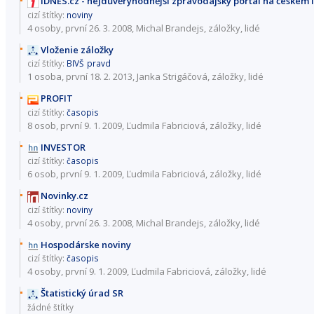
iDNES.cz - nejdůvěryhodnější zpravodajský portál na českém 
cizí štítky:
noviny
4 osoby
, první 26. 3. 2008, Michal Brandejs,
záložky
,
lidé
Vloženie záložky
cizí štítky:
BIVŠ
pravd
1 osoba, první 18. 2. 2013, Janka Strigáčová,
záložky
,
lidé
PROFIT
cizí štítky:
časopis
8 osob
, první 9. 1. 2009, Ľudmila Fabriciová,
záložky
,
lidé
INVESTOR
cizí štítky:
časopis
6 osob
, první 9. 1. 2009, Ľudmila Fabriciová,
záložky
,
lidé
Novinky.cz
cizí štítky:
noviny
4 osoby
, první 26. 3. 2008, Michal Brandejs,
záložky
,
lidé
Hospodárske noviny
cizí štítky:
časopis
4 osoby
, první 9. 1. 2009, Ľudmila Fabriciová,
záložky
,
lidé
Štatistický úrad SR
žádné štítky