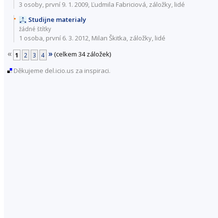
3 osoby
, první 9. 1. 2009, Ľudmila Fabriciová,
záložky
,
lidé
Studijne materialy
žádné štítky
1 osoba, první 6. 3. 2012, Milan Škitka,
záložky
,
lidé
«
»
(celkem 34 záložek)
1
2
3
4
Děkujeme del.icio.us za inspiraci.