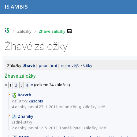
P
P
P
P
IS AMBIS
ř
ř
ř
ř
e
e
e
e
s
s
s
s
k
k
k
k
o
o
o
o
>
>
Záložky
Žhavé záložky
č
č
č
č
i
i
i
i
Žhavé záložky
t
t
t
t
n
n
n
n
a
a
a
a
h
h
o
p
Záložky:
žhavé
|
populární
|
nejnovější
•
štítky
o
l
b
a
r
a
s
t
Žhavé záložky
n
v
a
i
«
»
(celkem 34 záložek)
í
i
h
č
1
2
3
4
l
č
k
Rozvrh
i
k
u
cizí štítky:
časopis
š
u
4 osoby
, první 27. 1. 2011, Milan König,
záložky
,
lidé
t
u
Známky
žádné štítky
2 osoby
, první 12. 5. 2013, Tomáš Pytel,
záložky
,
lidé