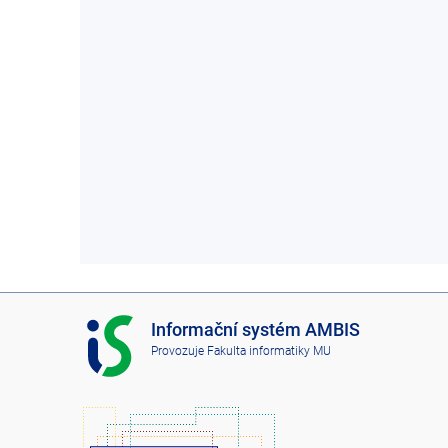
I
Informační systém AMBIS
S
Provozuje
Fakulta informatiky MU
A
M
B
I