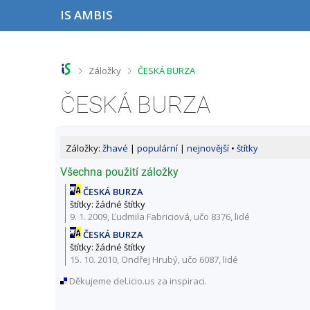
P
P
P
P
IS AMBIS
ř
ř
ř
ř
e
e
e
e
s
s
s
s
k
k
k
k
o
o
o
o
>
>
Záložky
ČESKÁ BURZA
č
č
č
č
i
i
i
i
ČESKÁ BURZA
t
t
t
t
n
n
n
n
a
a
a
a
h
h
o
p
Záložky:
žhavé
|
populární
|
nejnovější
•
štítky
o
l
b
a
r
a
s
t
Všechna použití záložky
n
v
a
i
ČESKÁ BURZA
í
i
h
č
štítky: žádné štítky
l
č
k
9. 1. 2009, Ľudmila Fabriciová,
učo 8376
,
lidé
i
k
u
š
u
ČESKÁ BURZA
t
štítky: žádné štítky
u
15. 10. 2010, Ondřej Hrubý,
učo 6087
,
lidé
Děkujeme del.icio.us za inspiraci.