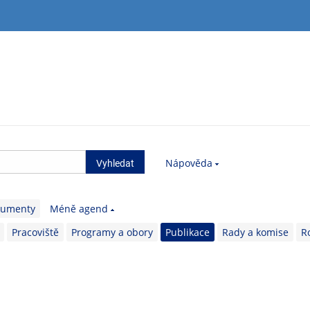
Nápověda
kumenty
Méně agend
Pracoviště
Programy a obory
Publikace
Rady a komise
R