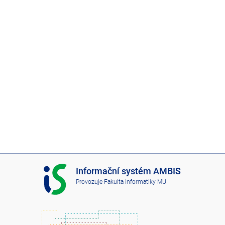
I
Informační systém AMBIS
S
Provozuje
Fakulta informatiky MU
A
M
B
I