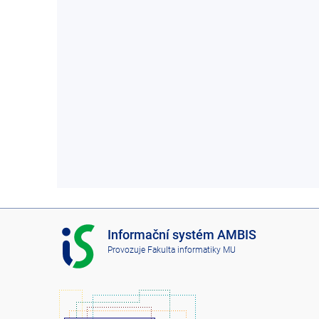
I
Informační systém AMBIS
S
Provozuje
Fakulta informatiky MU
A
M
B
I