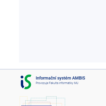
I
Informační systém AMBIS
S
Provozuje
Fakulta informatiky MU
A
M
B
I