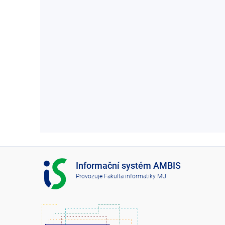
I
Informační systém AMBIS
S
Provozuje
Fakulta informatiky MU
A
M
B
I