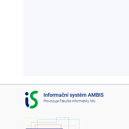
I
Informační systém AMBIS
S
Provozuje
Fakulta informatiky MU
A
M
B
I