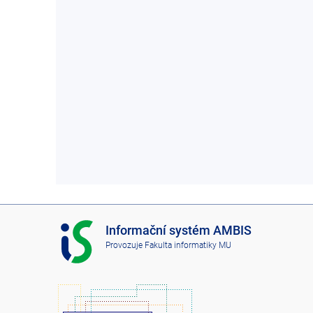
I
Informační systém AMBIS
S
Provozuje
Fakulta informatiky MU
A
M
B
I