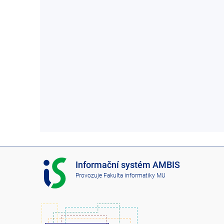
I
Informační systém AMBIS
S
Provozuje
Fakulta informatiky MU
A
M
B
I