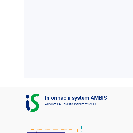
I
Informační systém AMBIS
S
Provozuje
Fakulta informatiky MU
A
M
B
I