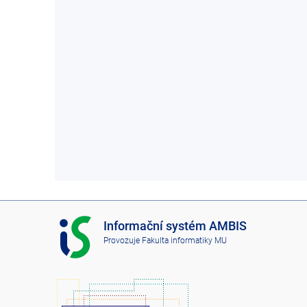
I
Informační systém AMBIS
S
Provozuje
Fakulta informatiky MU
A
M
B
I