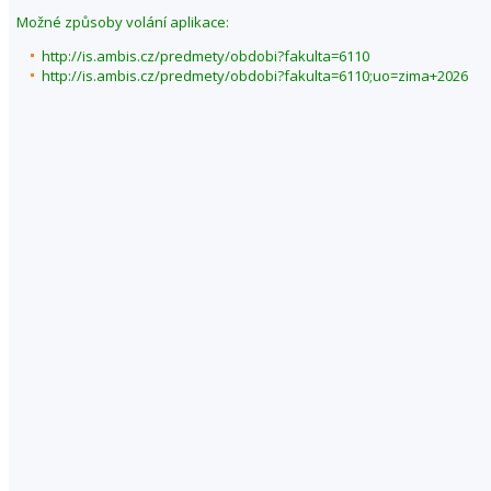
Možné způsoby volání aplikace:
http://is.ambis.cz/predmety/obdobi?fakulta=6110
http://is.ambis.cz/predmety/obdobi?fakulta=6110;uo=zima+2026