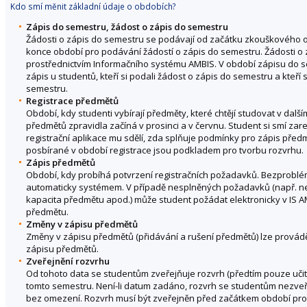
Kdo smí měnit základní údaje o obdobích?
Zápis do semestru, žádost o zápis do semestru
Žádosti o zápis do semestru se podávají od začátku zkouškového
konce období pro podávání žádostí o zápis do semestru. Žádosti o
prostřednictvím Informačního systému AMBIS. V období zápisu do se
zápis u studentů, kteří si podali žádost o zápis do semestru a kteří
semestru.
Registrace předmětů
Období, kdy studenti vybírají předměty, které chtějí studovat v dal
předmětů zpravidla začíná v prosinci a v červnu. Student si smí zare
registrační aplikace mu sdělí, zda splňuje podmínky pro zápis pře
posbírané v období registrace jsou podkladem pro tvorbu rozvrhu.
Zápis předmětů
Období, kdy probíhá potvrzení registračních požadavků. Bezprob
automaticky systémem. V případě nesplněných požadavků (např. ne
kapacita předmětu apod.) může student požádat elektronicky v IS A
předmětu.
Změny v zápisu předmětů
Změny v zápisu předmětů (přidávání a rušení předmětů) lze provád
zápisu předmětů.
Zveřejnění rozvrhu
Od tohoto data se studentům zveřejňuje rozvrh (předtím pouze učite
tomto semestru. Není-li datum zadáno, rozvrh se studentům nezveře
bez omezení. Rozvrh musí být zveřejněn před začátkem období pr