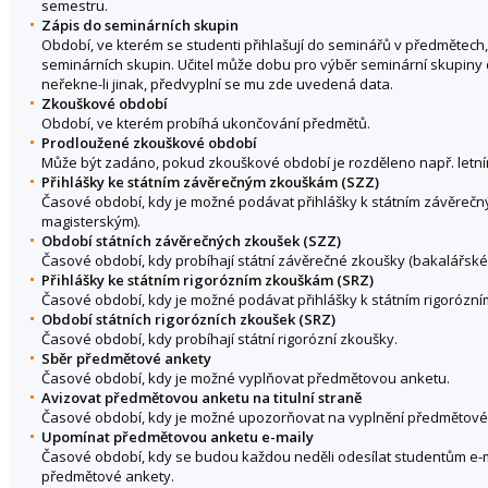
semestru.
Zápis do seminárních skupin
Období, ve kterém se studenti přihlašují do seminářů v předmětech,
seminárních skupin. Učitel může dobu pro výběr seminární skupiny 
neřekne-li jinak, předvyplní se mu zde uvedená data.
Zkouškové období
Období, ve kterém probíhá ukončování předmětů.
Prodloužené zkouškové období
Může být zadáno, pokud zkouškové období je rozděleno např. letní
Přihlášky ke státním závěrečným zkouškám (SZZ)
Časové období, kdy je možné podávat přihlášky k státním závěreč
magisterským).
Období státních závěrečných zkoušek (SZZ)
Časové období, kdy probíhají státní závěrečné zkoušky (bakalářské
Přihlášky ke státním rigorózním zkouškám (SRZ)
Časové období, kdy je možné podávat přihlášky k státním rigorózn
Období státních rigorózních zkoušek (SRZ)
Časové období, kdy probíhají státní rigorózní zkoušky.
Sběr předmětové ankety
Časové období, kdy je možné vyplňovat předmětovou anketu.
Avizovat předmětovou anketu na titulní straně
Časové období, kdy je možné upozorňovat na vyplnění předmětové an
Upomínat předmětovou anketu e-maily
Časové období, kdy se budou každou neděli odesílat studentům e-
předmětové ankety.