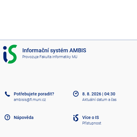
I
Informační systém AMBIS
S
Provozuje
Fakulta informatiky MU
A
M
B
I
S
Potřebujete poradit?
8. 8. 2026
|
04:30
ambisis@fi.muni.cz
Aktuální datum a čas
Nápověda
Více o IS
Přístupnost