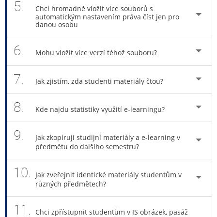
5.
Chci hromadně vložit více souborů s
automatickým nastavením práva číst jen pro
danou osobu
6.
Mohu vložit více verzí téhož souboru?
7.
Jak zjistím, zda studenti materiály čtou?
8.
Kde najdu statistiky využití e-learningu?
9.
Jak zkopíruji studijní materiály a e-learning v
předmětu do dalšího semestru?
10.
Jak zveřejnit identické materiály studentům v
různých předmětech?
11.
Chci zpřístupnit studentům v IS obrázek, pasáž