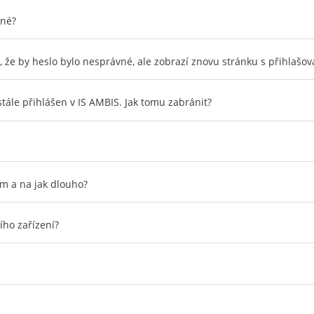
čné?
 že by heslo bylo nesprávné, ale zobrazí znovu stránku s přihlaš
tále přihlášen v IS AMBIS. Jak tomu zabránit?
ým a na jak dlouho?
ího zařízení?