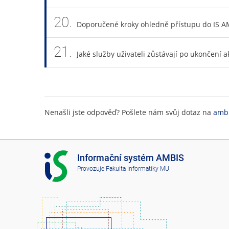
20.
Doporučené kroky ohledně přístupu do IS A
21.
Jaké služby uživateli zůstávají po ukončení a
Nenašli jste odpověď? Pošlete nám svůj dotaz na
ambi
I
Informační systém AMBIS
S
Provozuje
Fakulta informatiky MU
A
M
B
I
S