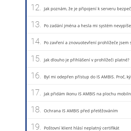
12.
Jak poznám, že je připojení k serveru bezpe
13.
Po zadání jména a hesla mi systém nevypíše,
14.
Po zavření a znovuotevření prohlížeče jsem s
15.
Jak dlouho je přihlášení v prohlížeči platné?
16.
Byl mi odepřen přístup do IS AMBIS. Proč, k
17.
Jak přidám ikonu IS AMBIS na plochu mobiln
18.
Ochrana IS AMBIS před přetěžováním
19.
Poštovní klient hlásí neplatný certifikát