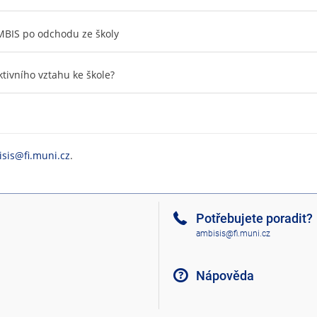
MBIS po odchodu ze školy
ktivního vztahu ke škole?
sis@fi.muni.cz
.
Potřebujete poradit?
ambisis@fi.muni.cz
Nápověda