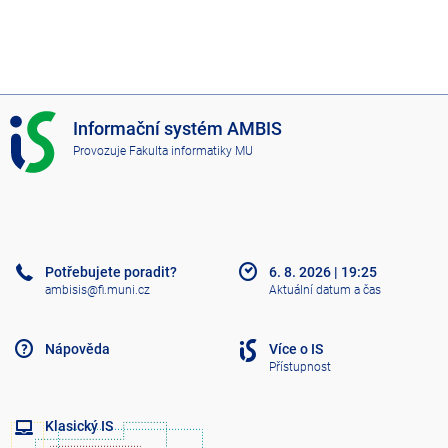
I
Informační systém AMBIS
S
Provozuje
Fakulta informatiky MU
A
M
B
I
S
Potřebujete poradit?
6. 8. 2026
|
19:25
ambisis@fi.muni.cz
Aktuální datum a čas
Nápověda
Více o IS
Přístupnost
Klasický IS