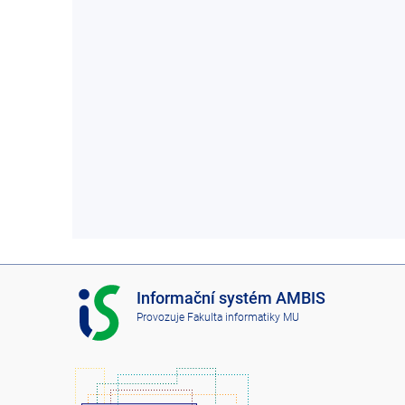
I
Informační systém AMBIS
S
Provozuje
Fakulta informatiky MU
A
M
B
I