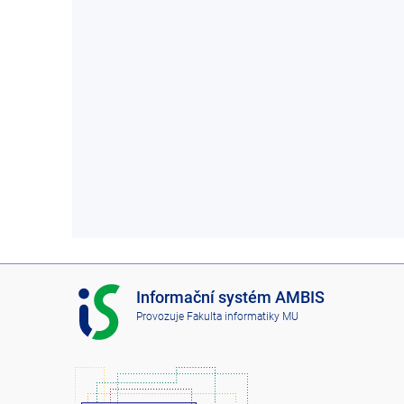
I
Informační systém AMBIS
S
Provozuje
Fakulta informatiky MU
A
M
B
I