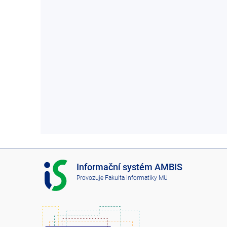
I
Informační systém AMBIS
S
Provozuje
Fakulta informatiky MU
A
M
B
I