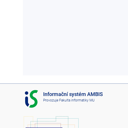
I
Informační systém AMBIS
S
Provozuje
Fakulta informatiky MU
A
M
B
I