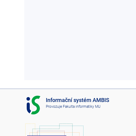
I
Informační systém AMBIS
S
Provozuje
Fakulta informatiky MU
A
M
B
I