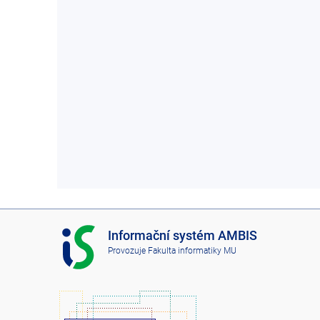
I
Informační systém AMBIS
S
Provozuje
Fakulta informatiky MU
A
M
B
I