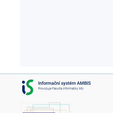
I
Informační systém AMBIS
S
Provozuje
Fakulta informatiky MU
A
M
B
I