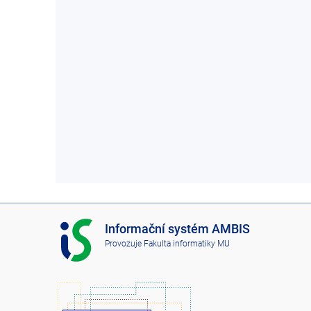
I
Informační systém AMBIS
S
Provozuje
Fakulta informatiky MU
A
M
B
I