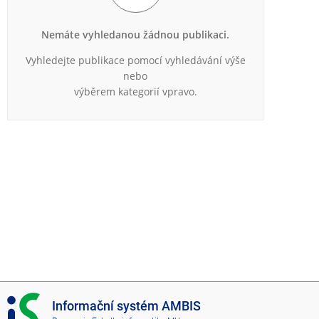
e
n
u
Nemáte vyhledanou žádnou publikaci.
Vyhledejte publikace pomocí vyhledávání výše
nebo
výběrem kategorií vpravo.
I
Informační systém AMBIS
S