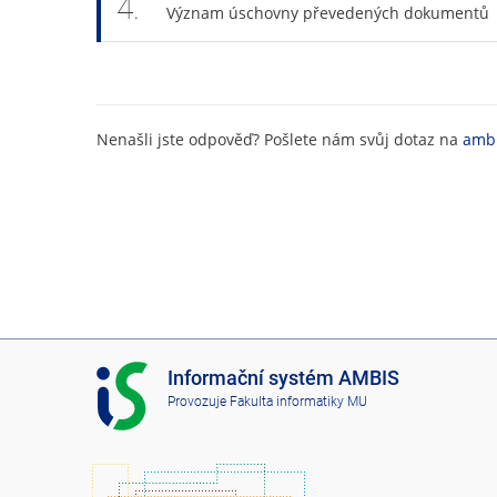
4.
Význam úschovny převedených dokumentů
Nenašli jste odpověď? Pošlete nám svůj dotaz na
ambi
I
Informační systém AMBIS
S
Provozuje
Fakulta informatiky MU
A
M
B
I