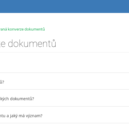
vaná konverze dokumentů
ze dokumentů
ů?
ických dokumentů?
ntu a jaký má význam?