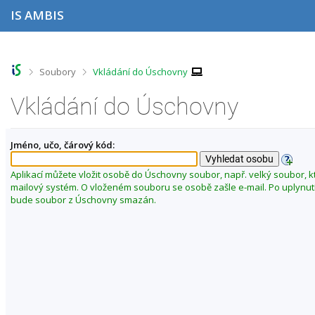
P
P
P
P
IS AMBIS
ř
ř
ř
ř
e
e
e
e
s
s
s
s
k
k
k
k
o
o
o
o
>
>
Soubory
Vkládání do Úschovny
č
č
č
č
i
i
i
i
Vkládání do Úschovny
t
t
t
t
n
n
n
n
a
a
a
a
Jméno, učo, čárový kód:
h
h
o
p
o
l
b
a
r
a
s
t
Aplikací můžete vložit osobě do Úschovny soubor, např. velký soubor, k
n
v
a
i
mailový systém. O vloženém souboru se osobě zašle e-mail. Po uplynut
í
i
h
č
bude soubor z Úschovny smazán.
l
č
k
i
k
u
š
u
t
u