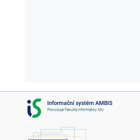
I
Informační systém AMBIS
S
Provozuje
Fakulta informatiky MU
A
M
B
I