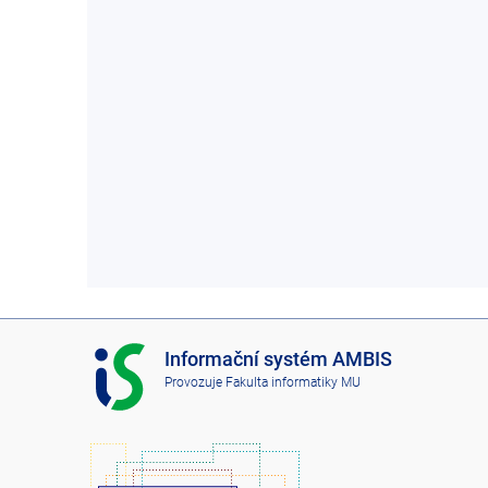
I
Informační systém AMBIS
S
Provozuje
Fakulta informatiky MU
A
M
B
I