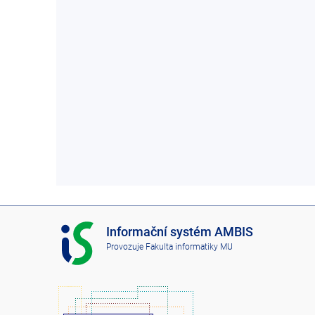
I
Informační systém AMBIS
S
Provozuje
Fakulta informatiky MU
A
M
B
I