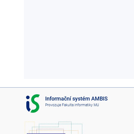
I
Informační systém AMBIS
S
Provozuje
Fakulta informatiky MU
A
M
B
I