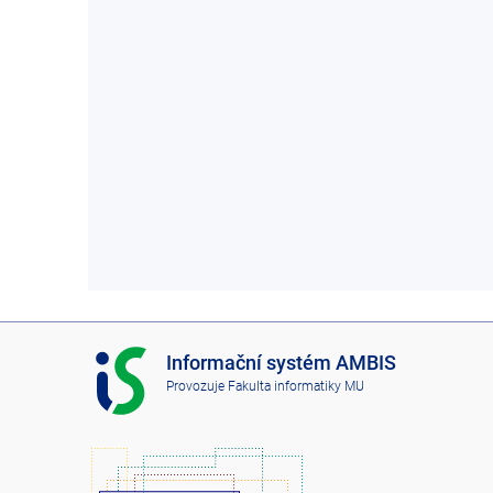
I
Informační systém AMBIS
S
Provozuje
Fakulta informatiky MU
A
M
B
I