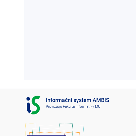
I
Informační systém AMBIS
S
Provozuje
Fakulta informatiky MU
A
M
B
I