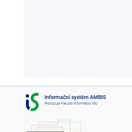
I
Informační systém AMBIS
S
Provozuje
Fakulta informatiky MU
A
M
B
I