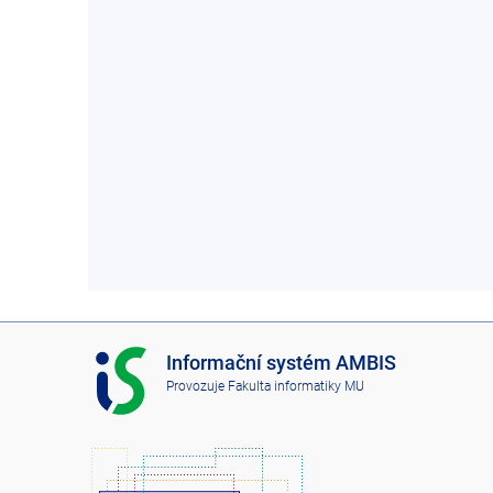
I
Informační systém AMBIS
S
Provozuje
Fakulta informatiky MU
A
M
B
I