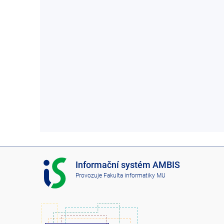
I
Informační systém AMBIS
S
Provozuje
Fakulta informatiky MU
A
M
B
I