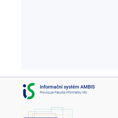
I
Informační systém AMBIS
S
Provozuje
Fakulta informatiky MU
A
M
B
I